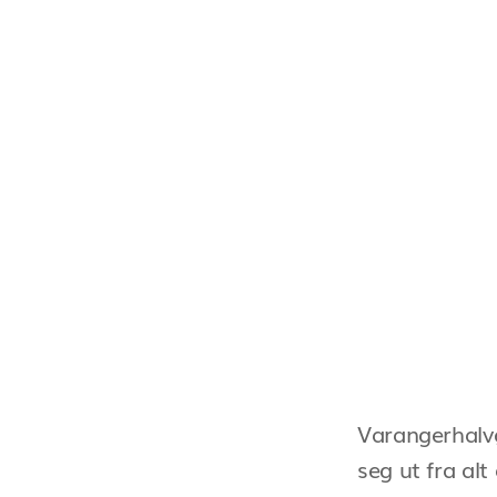
Sommersessong
Varangerhalvø
seg ut fra al